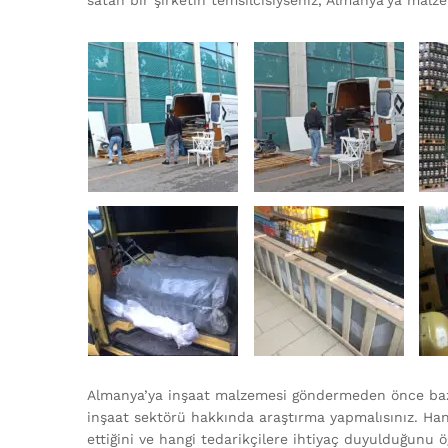
satan bir şirketin temsilcisiyseniz, Almanya’ya mal
Almanya’ya inşaat malzemesi göndermeden önce bazı 
inşaat sektörü hakkında araştırma yapmalısınız. Ha
ettiğini ve hangi tedarikçilere ihtiyaç duyulduğunu öğ