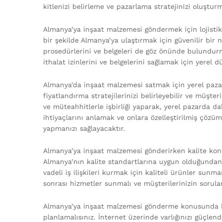
kitlenizi belirleme ve pazarlama stratejinizi oluştu
Almanya’ya inşaat malzemesi göndermek için lojistik
bir şekilde Almanya’ya ulaştırmak için güvenilir bir 
prosedürlerini ve belgeleri de göz önünde bulundurm
ithalat izinlerini ve belgelerini sağlamak için yerel 
Almanya’da inşaat malzemesi satmak için yerel pazar
fiyatlandırma stratejilerinizi belirleyebilir ve müşteril
ve müteahhitlerle işbirliği yaparak, yerel pazarda da
ihtiyaçlarını anlamak ve onlara özelleştirilmiş çözü
yapmanızı sağlayacaktır.
Almanya’ya inşaat malzemesi gönderirken kalite kont
Almanya’nın kalite standartlarına uygun olduğundan
vadeli iş ilişkileri kurmak için kaliteli ürünler sun
sonrası hizmetler sunmalı ve müşterilerinizin soruları
Almanya’ya inşaat malzemesi gönderme konusunda başa
planlamalısınız. İnternet üzerinde varlığınızı güçlen