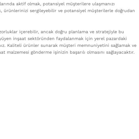
larında aktif olmak, potansiyel müşterilere ulaşmanızı
ak, ürünlerinizi sergileyebilir ve potansiyel müşterilerle doğrudan
rluklar içerebilir, ancak doğru planlama ve stratejiyle bu
büyüyen inşaat sektöründen faydalanmak için yerel pazardaki
ınız. Kaliteli ürünler sunarak müşteri memnuniyetini sağlamak ve
at malzemesi gönderme işinizin başarılı olmasını sağlayacaktır.