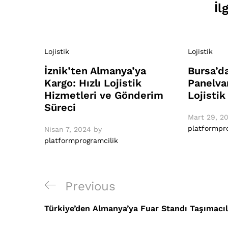
İl
Lojistik
Lojistik
İznik’ten Almanya’ya
Bursa’d
Kargo: Hızlı Lojistik
Panelva
Hizmetleri ve Gönderim
Lojistik
Süreci
Mart 29, 2
platformpr
Nisan 7, 2024
by
platformprogramcilik
Yazı
Previous
Previous
gezinmesi
Post
Türkiye’den Almanya’ya Fuar Standı Taşımacıl