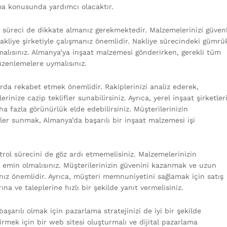
rma konusunda yardımcı olacaktır.
 süreci de dikkate almanız gerekmektedir. Malzemelerinizi güvenl
nakliye şirketiyle çalışmanız önemlidir. Nakliye sürecindeki gümrü
alısınız. Almanya’ya inşaat malzemesi gönderirken, gerekli tüm
düzenlemelere uymalısınız.
da rekabet etmek önemlidir. Rakiplerinizi analiz ederek,
erinize cazip teklifler sunabilirsiniz. Ayrıca, yerel inşaat şirketler
ha fazla görünürlük elde edebilirsiniz. Müşterilerinizin
mler sunmak, Almanya’da başarılı bir inşaat malzemesi işi
rol sürecini de göz ardı etmemelisiniz. Malzemelerinizin
 emin olmalısınız. Müşterilerinizin güvenini kazanmak ve uzun
manız önemlidir. Ayrıca, müşteri memnuniyetini sağlamak için satış
na ve taleplerine hızlı bir şekilde yanıt vermelisiniz.
rılı olmak için pazarlama stratejinizi de iyi bir şekilde
dirmek için bir web sitesi oluşturmalı ve dijital pazarlama