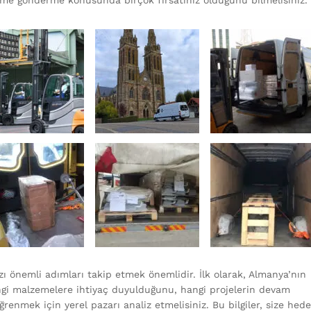
zeme gönderme konusunda birçok fırsatınız olduğunu bilmelisiniz.
önemli adımları takip etmek önemlidir. İlk olarak, Almanya’nın
ngi malzemelere ihtiyaç duyulduğunu, hangi projelerin devam
renmek için yerel pazarı analiz etmelisiniz. Bu bilgiler, size hede