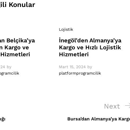
gili Konular
Lojistik
an Belçika’ya
İnegöl’den Almanya’ya
n Kargo ve
Kargo ve Hızlı Lojistik
 Hizmetleri
Hizmetleri
024
by
Mart 15, 2024
by
ogramcilik
platformprogramcilik
Next
Next
Post
ığı
Bursa’dan Almanya’ya Karg