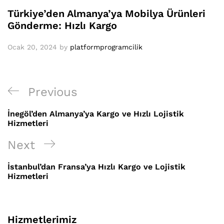
Türkiye’den Almanya’ya Mobilya Ürünleri
Gönderme: Hızlı Kargo
Ocak 20, 2024
by
platformprogramcilik
Yazı
Previous
Previous
gezinmesi
Post
İnegöl’den Almanya’ya Kargo ve Hızlı Lojistik
Hizmetleri
Next
Next
Post
İstanbul’dan Fransa’ya Hızlı Kargo ve Lojistik
Hizmetleri
Hizmetlerimiz