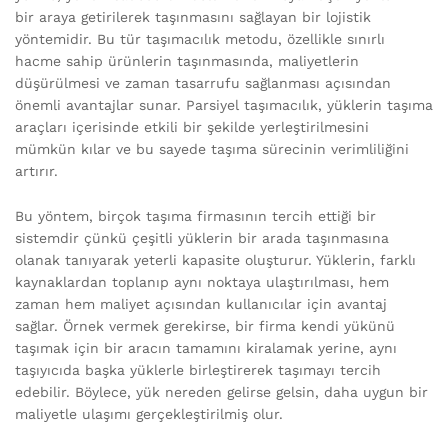
bir araya getirilerek taşınmasını sağlayan bir lojistik
yöntemidir. Bu tür taşımacılık metodu, özellikle sınırlı
hacme sahip ürünlerin taşınmasında, maliyetlerin
düşürülmesi ve zaman tasarrufu sağlanması açısından
önemli avantajlar sunar. Parsiyel taşımacılık, yüklerin taşıma
araçları içerisinde etkili bir şekilde yerleştirilmesini
mümkün kılar ve bu sayede taşıma sürecinin verimliliğini
artırır.
Bu yöntem, birçok taşıma firmasının tercih ettiği bir
sistemdir çünkü çeşitli yüklerin bir arada taşınmasına
olanak tanıyarak yeterli kapasite oluşturur. Yüklerin, farklı
kaynaklardan toplanıp aynı noktaya ulaştırılması, hem
zaman hem maliyet açısından kullanıcılar için avantaj
sağlar. Örnek vermek gerekirse, bir firma kendi yükünü
taşımak için bir aracın tamamını kiralamak yerine, aynı
taşıyıcıda başka yüklerle birleştirerek taşımayı tercih
edebilir. Böylece, yük nereden gelirse gelsin, daha uygun bir
maliyetle ulaşımı gerçekleştirilmiş olur.