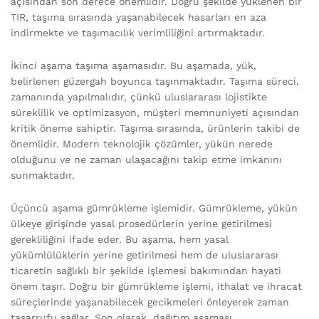
açısından son derece önemlidir. Doğru şekilde yüklenen bir
TIR, taşıma sırasında yaşanabilecek hasarları en aza
indirmekte ve taşımacılık verimliliğini artırmaktadır.
İkinci aşama taşıma aşamasıdır. Bu aşamada, yük,
belirlenen güzergah boyunca taşınmaktadır. Taşıma süreci,
zamanında yapılmalıdır, çünkü uluslararası lojistikte
süreklilik ve optimizasyon, müşteri memnuniyeti açısından
kritik öneme sahiptir. Taşıma sırasında, ürünlerin takibi de
önemlidir. Modern teknolojik çözümler, yükün nerede
olduğunu ve ne zaman ulaşacağını takip etme imkanını
sunmaktadır.
Üçüncü aşama gümrükleme işlemidir. Gümrükleme, yükün
ülkeye girişinde yasal prosedürlerin yerine getirilmesi
gerekliliğini ifade eder. Bu aşama, hem yasal
yükümlülüklerin yerine getirilmesi hem de uluslararası
ticaretin sağlıklı bir şekilde işlemesi bakımından hayati
önem taşır. Doğru bir gümrükleme işlemi, ithalat ve ihracat
süreçlerinde yaşanabilecek gecikmeleri önleyerek zaman
tasarrufu sağlar. Son olarak, dağıtım aşaması