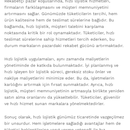
Rekabetçi pazar koşullarında, hızlı lojistik hizmetleri,
firmaların farklılaşmasını ve müşteri memnuniyetini
artırmasını sağlar. Günümüzde tüketicilerin tercihi, hem
ürün kalitesine hem de teslimat sürelerine bağlıdır. Bu
bağlamda, hızlı lojistik, müşteri talebini karşılama
noktasında kritik bir rol oynamaktadır. Tüketiciler, hızlı
teslimat sürelerine sahip hizmetleri tercih ederken, bu
durum markaların pazardaki rekabet gücünü artırmaktadır.
Hızlı lojistik uygulamaları, aynı zamanda maliyetlerin
yönetiminde de katkıda bulunmaktadır. İyi planlanmış ve
hızlı işleyen bir lojistik süreci, gereksiz stoku önler ve
nakliye maliyetlerini minimize eder. Bu da, işletmelerin
karlılığını artırmak için fırsat sunmaktadır. Ayrıca, hızlı
lojistik, müşteri memnuniyetinin artmasıyla birlikte yeniden
satın alma oranlarını da yükseltebilir. Tüketiciler, güvenilir
ve hızlı hizmet sunan markalara yönelmektedirler.
Sonuç olarak, hızlı lojistik günümüz ticaretinde vazgeçilmez
bir unsurdur. Hem işletmelere sağladığı avantajlar hem de
tüketici beklentilerine yanıt verme yeteneği ile hız,