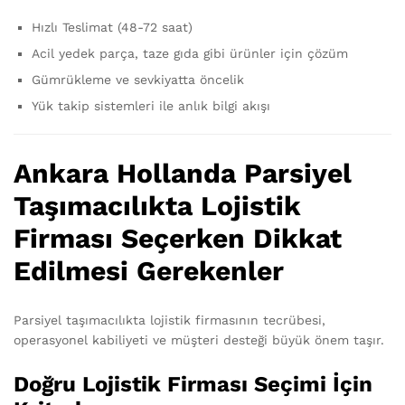
Hızlı Teslimat (48-72 saat)
Acil yedek parça, taze gıda gibi ürünler için çözüm
Gümrükleme ve sevkiyatta öncelik
Yük takip sistemleri ile anlık bilgi akışı
Ankara Hollanda Parsiyel
Taşımacılıkta Lojistik
Firması Seçerken Dikkat
Edilmesi Gerekenler
Parsiyel taşımacılıkta lojistik firmasının tecrübesi,
operasyonel kabiliyeti ve müşteri desteği büyük önem taşır.
Doğru Lojistik Firması Seçimi İçin