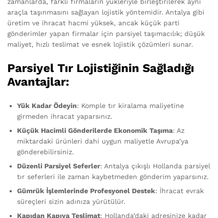
zamanlarda, farklı firmaların yükleriyle birleştirilerek aynı
araçla taşınmasını sağlayan lojistik yöntemidir. Antalya gibi
üretim ve ihracat hacmi yüksek, ancak küçük parti
gönderimler yapan firmalar için parsiyel taşımacılık; düşük
maliyet, hızlı teslimat ve esnek lojistik çözümleri sunar.
Parsiyel Tır Lojistiğinin Sağladığı
Avantajlar:
Yük Kadar Ödeyin
: Komple tır kiralama maliyetine
girmeden ihracat yaparsınız.
Küçük Hacimli Gönderilerde Ekonomik Taşıma
: Az
miktardaki ürünleri dahi uygun maliyetle Avrupa’ya
gönderebilirsiniz.
Düzenli Parsiyel Seferler
: Antalya çıkışlı Hollanda parsiyel
tır seferleri ile zaman kaybetmeden gönderim yaparsınız.
Gümrük İşlemlerinde Profesyonel Destek
: İhracat evrak
süreçleri sizin adınıza yürütülür.
Kapıdan Kapıya Teslimat
: Hollanda’daki adresinize kadar