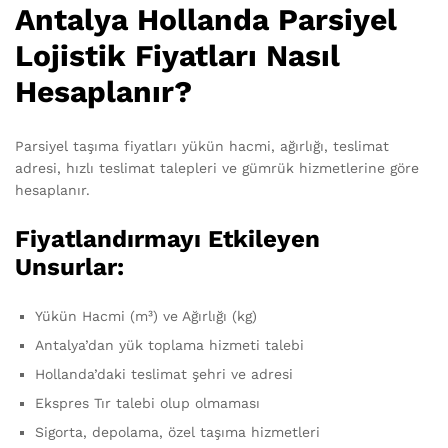
Antalya Hollanda Parsiyel
Lojistik Fiyatları Nasıl
Hesaplanır?
Parsiyel taşıma fiyatları yükün hacmi, ağırlığı, teslimat
adresi, hızlı teslimat talepleri ve gümrük hizmetlerine göre
hesaplanır.
Fiyatlandırmayı Etkileyen
Unsurlar:
Yükün Hacmi (m³) ve Ağırlığı (kg)
Antalya’dan yük toplama hizmeti talebi
Hollanda’daki teslimat şehri ve adresi
Ekspres Tır talebi olup olmaması
Sigorta, depolama, özel taşıma hizmetleri