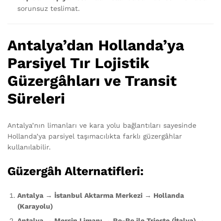
sorunsuz teslimat.
Antalya’dan Hollanda’ya
Parsiyel Tır Lojistik
Güzergâhları ve Transit
Süreleri
Antalya’nın limanları ve kara yolu bağlantıları sayesinde
Hollanda’ya parsiyel taşımacılıkta farklı güzergâhlar
kullanılabilir.
Güzergâh Alternatifleri:
Antalya → İstanbul Aktarma Merkezi → Hollanda
(Karayolu)
Antalya → Mersin Limanı → Ro-Ro ile Trieste (İtalya) →