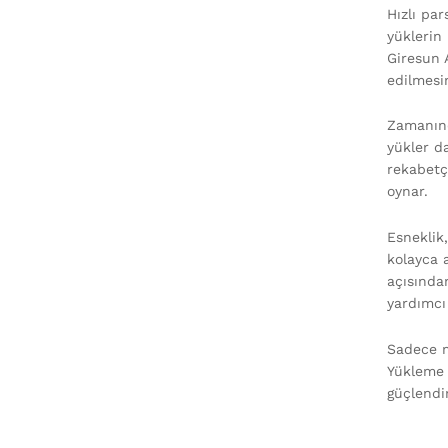
Hızlı par
yüklerin
Giresun 
edilmesi
Zamanınd
yükler d
rekabetçi
oynar.
Esneklik,
kolayca 
açısında
yardımcı 
Sadece ma
Yükleme 
güçlendir