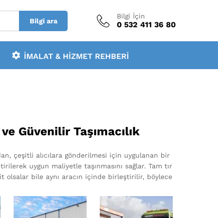
Bilgi İçin
Bilgi ara
0 532 411 36 80
İMALAT & HIZMET REHBERI
ı ve Güvenilir Taşımacılık
an, çeşitli alıcılara gönderilmesi için uygulanan bir
tirilerek uygun maliyetle taşınmasını sağlar. Tam tır
it olsalar bile aynı aracın içinde birleştirilir, böylece