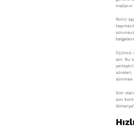
malların
İkinci aş
taşımacıl
sorunsuz
belgelenm
Üçüncü a
alır. Bu 
yerleşti
süreleri
alınması
Son olara
son kont
Almanya’y
Hızl