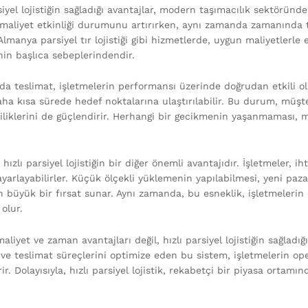
siyel lojistiğin sağladığı avantajlar, modern taşımacılık sektöründ
 maliyet etkinliği durumunu artırırken, aynı zamanda zamanında 
Almanya parsiyel tır lojistiği gibi hizmetlerde, uygun maliyetlerl
nin başlıca sebeplerindendir.
a teslimat, işletmelerin performansı üzerinde doğrudan etkili olan
aha kısa sürede hedef noktalarına ulaştırılabilir. Bu durum, müşte
liklerini de güçlendirir. Herhangi bir gecikmenin yaşanmaması, müş
 hızlı parsiyel lojistiğin bir diğer önemli avantajıdır. İşletmeler, 
ayarlayabilirler. Küçük ölçekli yüklemenin yapılabilmesi, yeni paza
n büyük bir fırsat sunar. Aynı zamanda, bu esneklik, işletmelerin
olur.
liyet ve zaman avantajları değil, hızlı parsiyel lojistiğin sağladığ
ve teslimat süreçlerini optimize eden bu sistem, işletmelerin oper
ir. Dolayısıyla, hızlı parsiyel lojistik, rekabetçi bir piyasa ortamı