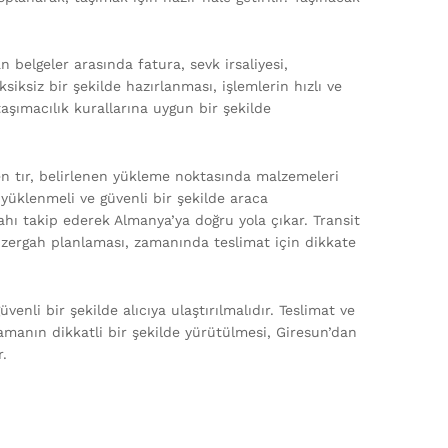
n belgeler arasında fatura, sevk irsaliyesi,
siksiz bir şekilde hazırlanması, işlemlerin hızlı ve
aşımacılık kurallarına uygun bir şekilde
n tır, belirlenen yükleme noktasında malzemeleri
e yüklenmeli ve güvenli bir şekilde araca
gahı takip ederek Almanya’ya doğru yola çıkar. Transit
 Güzergah planlaması, zamanında teslimat için dikkate
enli bir şekilde alıcıya ulaştırılmalıdır. Teslimat ve
amanın dikkatli bir şekilde yürütülmesi, Giresun’dan
r.