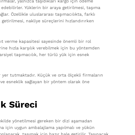
irmalar, yalnızca taşıdıkları kargo için ödeme
ebilirler. Yüklerin bir araya getirilmesi, taşıma
ar. Özellikle uluslararası taşımacılıkta, farklı
 getirilmesi, nakliye süreçlerini hızlandırırken
yanıt verme kapasitesi sayesinde önemli bir rol
erine hızla karşılık verebilmek için bu yöntemden
arsiyel taşımacılık, her türlü yük için esnek
 yer tutmaktadır. Küçük ve orta ölçekli firmaların
i ve esneklik sağlayan bir yöntem olarak öne
ık Süreci
 şekilde yönetilmesi gereken bir dizi aşamadan
ma için uygun ambalajlama yapılmalı ve yükün
oplanarak, taşımak için hazır hale getirilir. Taşınacak