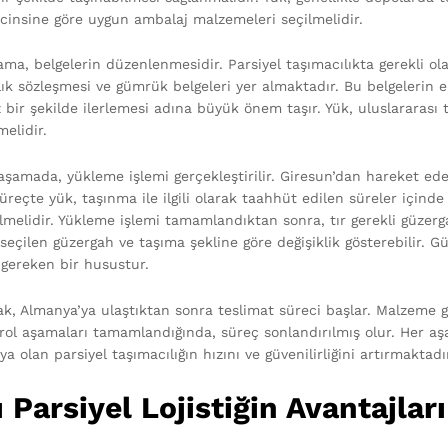
 cinsine göre uygun ambalaj malzemeleri seçilmelidir.
ama, belgelerin düzenlenmesidir. Parsiyel taşımacılıkta gerekli ola
ık sözleşmesi ve gümrük belgeleri yer almaktadır. Bu belgelerin ek
 bir şekilde ilerlemesi adına büyük önem taşır. Yük, uluslararası t
elidir.
şamada, yükleme işlemi gerçekleştirilir. Giresun’dan hareket ede
süreçte yük, taşınma ile ilgili olarak taahhüt edilen süreler içind
rilmelidir. Yükleme işlemi tamamlandıktan sonra, tır gerekli güzer
, seçilen güzergah ve taşıma şekline göre değişiklik gösterebilir.
 gereken bir husustur.
k, Almanya’ya ulaştıktan sonra teslimat süreci başlar. Malzeme güv
rol aşamaları tamamlandığında, süreç sonlandırılmış olur. Her aş
a olan parsiyel taşımacılığın hızını ve güvenilirliğini artırmaktadı
ı Parsiyel Lojistiğin Avantajları