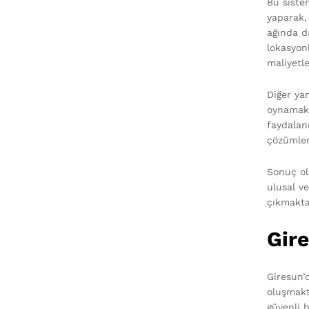
Bu siste
yaparak,
ağında da
lokasyonl
maliyetl
Diğer yan
oynamakt
faydalanm
çözümler
Sonuç ol
ulusal v
çıkmakta
Gir
Giresun’
oluşmakt
güvenli b