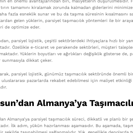
min en önemli avantajlarından biri, maliyetlerin düşürülmesidir. F
 tırın tamamını kiralamak zorunda kalmadan giderlerini minimize ed
ha fazla esneklik sunar ve bu da taşıma süresinin kısalmasını sağl
ardan gelen yüklerin, parsiyel taşımacılık yöntemleri ile bir araya
eri de optimize eder.
dan, parsiyel lojistik, çeşitli sektörlerdeki ihtiyaçlara hızlı bir 
adır. Özellikle e-ticaret ve perakende sektörleri, müşteri talepl
aktadır. Yüklerin boyutları ve ağırlıkları değişiklik gösterse de, p
 sunmasıyla dikkat çeker.
arak, parsiyel lojistik, günümüz taşımacılık sektöründe önemli bir
e uluslararası pazarlarda rekabet edebilmesi için maliyet etkinliğ
dır.
esun’dan Almanya’ya Taşımacıl
dan Almanya’ya parsiyel taşımacılık süreci, dikkatli ve planlı bir
adır. İlk adım, yükün hazırlanması aşamasıdır. Bu aşamada, taşı
ir şekilde taşınabilmesi sağlanmalıdır. Yük, genellikle depolarda t