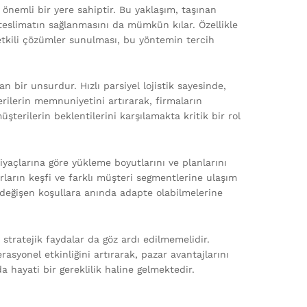
e önemli bir yere sahiptir. Bu yaklaşım, taşınan
teslimatın sağlanmasını da mümkün kılar. Özellikle
e etkili çözümler sunulması, bu yöntemin tercih
 bir unsurdur. Hızlı parsiyel lojistik sayesinde,
rilerin memnuniyetini artırarak, firmaların
terilerin beklentilerini karşılamakta kritik bir rol
ihtiyaçlarına göre yükleme boyutlarını ve planlarını
rların keşfi ve farklı müşteri segmentlerine ulaşım
 değişen koşullara anında adapte olabilmelerine
ı stratejik faydalar da göz ardı edilmemelidir.
asyonel etkinliğini artırarak, pazar avantajlarını
nda hayati bir gereklilik haline gelmektedir.