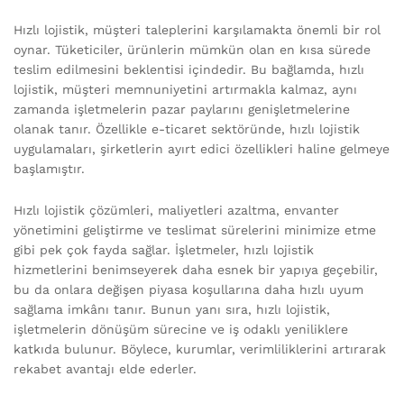
Hızlı lojistik, müşteri taleplerini karşılamakta önemli bir rol
oynar. Tüketiciler, ürünlerin mümkün olan en kısa sürede
teslim edilmesini beklentisi içindedir. Bu bağlamda, hızlı
lojistik, müşteri memnuniyetini artırmakla kalmaz, aynı
zamanda işletmelerin pazar paylarını genişletmelerine
olanak tanır. Özellikle e-ticaret sektöründe, hızlı lojistik
uygulamaları, şirketlerin ayırt edici özellikleri haline gelmeye
başlamıştır.
Hızlı lojistik çözümleri, maliyetleri azaltma, envanter
yönetimini geliştirme ve teslimat sürelerini minimize etme
gibi pek çok fayda sağlar. İşletmeler, hızlı lojistik
hizmetlerini benimseyerek daha esnek bir yapıya geçebilir,
bu da onlara değişen piyasa koşullarına daha hızlı uyum
sağlama imkânı tanır. Bunun yanı sıra, hızlı lojistik,
işletmelerin dönüşüm sürecine ve iş odaklı yeniliklere
katkıda bulunur. Böylece, kurumlar, verimliliklerini artırarak
rekabet avantajı elde ederler.