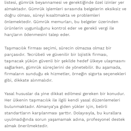
listesi, gümrük beyannamesi ve gerektiğinde özel izinler yer
almaktadır. Gümrük işlemleri sırasında belgelerin eksiksiz ve
doğru olması, süreyi kısaltmakta ve problemleri
önlemektedir. Gümrük memurları, bu belgeler üzerinden
ürünlerin uygunluğunu kontrol eder ve gerekli vergi ile
harçların ödenmesini talep eder.
Taşımacılık firması seçimi, sürecin olmazsa olmaz bir
parçasıdır. Tecrübeli ve güvenilir bir lojistik firması,
taşınacak yükün güvenli bir şekilde hedef ülkeye ulaşmasını
sağlarken, gümrük süreçlerini de yönetebilir. Bu aşamada,
firmaların sunduğu ek hizmetler, örneğin sigorta seçenekleri
gibi, dikkate alınmalıdır.
Yasal hususlar da yine dikkat edilmesi gereken bir konudur.
Her ülkenin taşımacılık ile ilgili kendi yasal düzenlemeleri
bulunmaktadır. Almanya’ya giden yükler için, belirli
standartların karşılanması şarttır. Dolayısıyla, bu kurallara
uyulmadığında sorun yaşamamak adına, profesyonel destek
almak önerilmektedir.