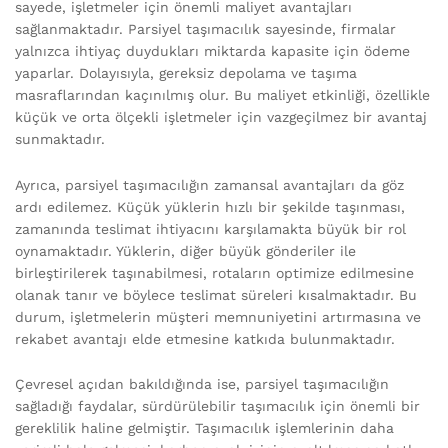
sayede, işletmeler için önemli maliyet avantajları
sağlanmaktadır. Parsiyel taşımacılık sayesinde, firmalar
yalnızca ihtiyaç duydukları miktarda kapasite için ödeme
yaparlar. Dolayısıyla, gereksiz depolama ve taşıma
masraflarından kaçınılmış olur. Bu maliyet etkinliği, özellikle
küçük ve orta ölçekli işletmeler için vazgeçilmez bir avantaj
sunmaktadır.
Ayrıca, parsiyel taşımacılığın zamansal avantajları da göz
ardı edilemez. Küçük yüklerin hızlı bir şekilde taşınması,
zamanında teslimat ihtiyacını karşılamakta büyük bir rol
oynamaktadır. Yüklerin, diğer büyük gönderiler ile
birleştirilerek taşınabilmesi, rotaların optimize edilmesine
olanak tanır ve böylece teslimat süreleri kısalmaktadır. Bu
durum, işletmelerin müşteri memnuniyetini artırmasına ve
rekabet avantajı elde etmesine katkıda bulunmaktadır.
Çevresel açıdan bakıldığında ise, parsiyel taşımacılığın
sağladığı faydalar, sürdürülebilir taşımacılık için önemli bir
gereklilik haline gelmiştir. Taşımacılık işlemlerinin daha