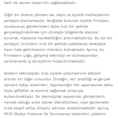
hem de zaman tasarrufu sağlamaktadır.
Diğer bir önemli yöntem ise, depo ve lojistik merkezlerinin
yerleşim planlamasıdır. Muğla’da bulunan lojistik firmaları,
uluslararası gönderimleri daha hızlı bir şekilde
gerçekleştirebilmek için stratejik bölgelerde depolar
kurarak, malzeme hareketliliğini artırmaktadırlar. Bu tür bir
yerleşim, ürünlerin hızlı bir şekilde paketlenip sevkiyata
hazır hale getirilmesini mümkün kılmaktadır. Ayrıca, bu
firmaların çoğu, gelişmiş teknoloji ve otomasyondan
yararlanarak iş süreçlerini hızlandırmaktadır.
Modern teknolojiler, hızlı lojistik çözümlerinin etkisini
artıran bir diğer unsurdur. Örneğin, veri analitiği ve gerçek
zamanlı takip sistemleri, taşımacılığın her aşamasında daha
fazla şeffaflık ve kontrol sağlamak amacıyla
kullanılmaktadır. Bu teknolojiler sayesinde, gönderilerin
nerede olduğu anlık olarak izlenebilirken, olası gecikmeler
hızla tespit edilip önleyici adımlar atılabilmektedir. Ayrıca,
RFID (Radyo Frekansı ile Tanımlama) sistemleri, yüklerin