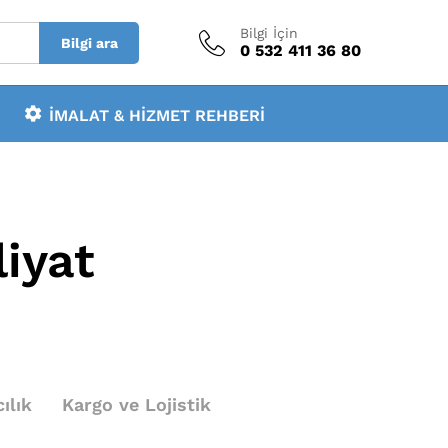
Bilgi İçin
Bilgi ara
0 532 411 36 80
İMALAT & HIZMET REHBERI
iyat
ılık
Kargo ve Lojistik