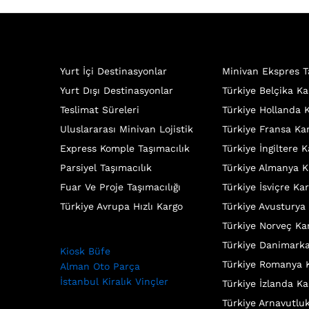
Yurt İçi Destinasyonlar
Minivan Ekspres T
Yurt Dışı Destinasyonlar
Türkiye Belçika Ka
Teslimat Süreleri
Türkiye Hollanda 
Uluslararası Minivan Lojistik
Türkiye Fransa Ka
Express Komple Taşımacılık
Türkiye İngiltere 
Parsiyel Taşımacılık
Türkiye Almanya K
Fuar Ve Proje Taşımacılığı
Türkiye İsviçre Ka
Türkiye Avrupa Hızlı Kargo
Türkiye Avusturya
Türkiye Norveç Ka
Türkiye Danimark
Kiosk Büfe
Türkiye Romanya 
Alman Oto Parça
İstanbul Kiralık Vinçler
Türkiye İzlanda Ka
Türkiye Arnavutlu