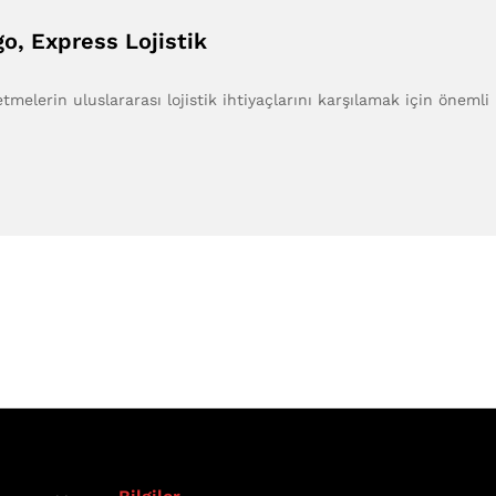
go, Express Lojistik
etmelerin uluslararası lojistik ihtiyaçlarını karşılamak için önemli