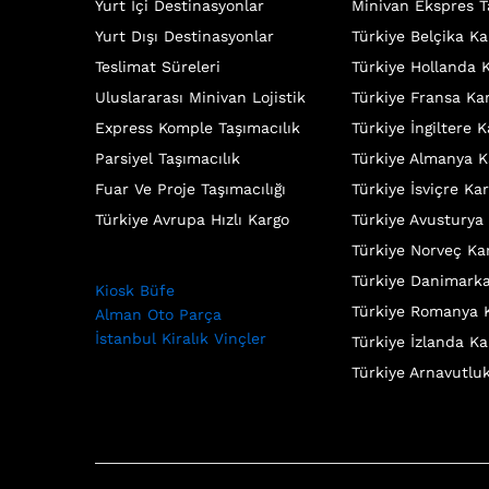
Yurt İçi Destinasyonlar
Minivan Ekspres T
Yurt Dışı Destinasyonlar
Türkiye Belçika Ka
Teslimat Süreleri
Türkiye Hollanda 
Uluslararası Minivan Lojistik
Türkiye Fransa Ka
Express Komple Taşımacılık
Türkiye İngiltere 
Parsiyel Taşımacılık
Türkiye Almanya K
Fuar Ve Proje Taşımacılığı
Türkiye İsviçre Ka
Türkiye Avrupa Hızlı Kargo
Türkiye Avusturya
Türkiye Norveç Ka
Türkiye Danimark
Kiosk Büfe
Türkiye Romanya 
Alman Oto Parça
İstanbul Kiralık Vinçler
Türkiye İzlanda Ka
Türkiye Arnavutlu