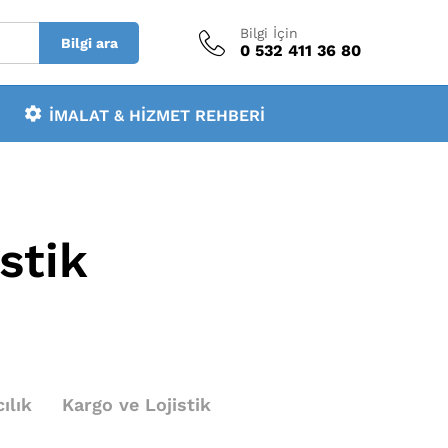
Bilgi İçin
Bilgi ara
0 532 411 36 80
İMALAT & HIZMET REHBERI
istik
ılık
Kargo ve Lojistik