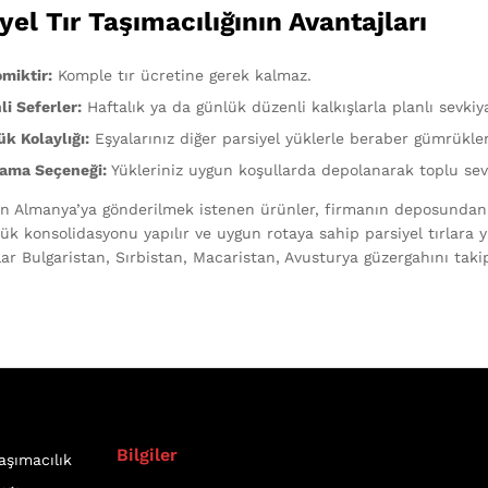
yel Tır Taşımacılığının Avantajları
miktir:
Komple tır ücretine gerek kalmaz.
i Seferler:
Haftalık ya da günlük düzenli kalkışlarla planlı sevkiya
k Kolaylığı:
Eşyalarınız diğer parsiyel yüklerle beraber gümrüklen
ama Seçeneği:
Yükleriniz uygun koşullarda depolanarak toplu sevk
an Almanya’ya gönderilmek istenen ürünler, firmanın deposundan al
ük konsolidasyonu yapılır ve uygun rotaya sahip parsiyel tırlara y
lar Bulgaristan, Sırbistan, Macaristan, Avusturya güzergahını taki
Bilgiler
aşımacılık