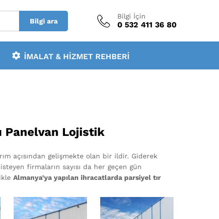
Bilgi İçin
Bilgi ara
0 532 411 36 80
İMALAT & HIZMET REHBERI
ı Panelvan Lojistik
ım açısından gelişmekte olan bir ildir. Giderek
isteyen firmaların sayısı da her geçen gün
ikle
Almanya’ya yapılan ihracatlarda parsiyel tır