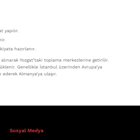
t yapılır.
ir.
iyata hazırlanır.
ınarak Yozgat’taki toplama merkezlerine getirilir.
üklenir. Genellikle İstanbul üzerinden Avrupa’ya
p ederek Almanya’ya ulaşır.
Sosyal Medya