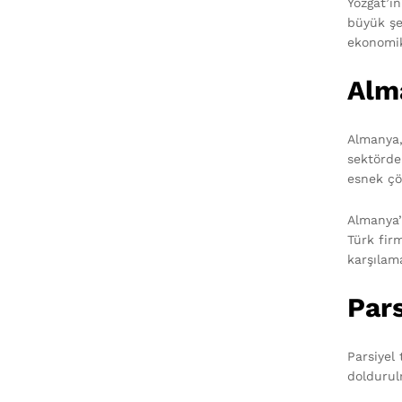
Yozgat’ın
büyük şeh
ekonomik
Alma
Almanya,
sektörde
esnek çö
Almanya’
Türk firm
karşılama
Pars
Parsiyel 
doldurul