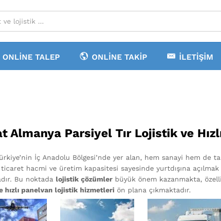
ONLINE TALEP
ONLINE TAKIP
İLETIŞIM
t Almanya Parsiyel Tır Lojistik ve Hızl
Türkiye’nin İç Anadolu Bölgesi’nde yer alan, hem sanayi hem de tar
ticaret hacmi ve üretim kapasitesi sayesinde yurtdışına açılmak 
dır. Bu noktada
lojistik çözümler
büyük önem kazanmakta, özell
ve hızlı panelvan lojistik hizmetleri
ön plana çıkmaktadır.