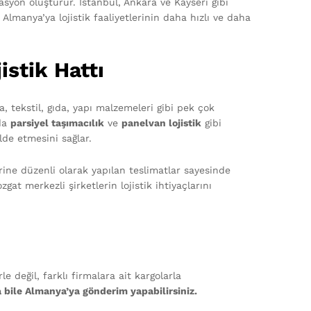
kasyon oluşturur. İstanbul, Ankara ve Kayseri gibi
n Almanya’ya lojistik faaliyetlerinin daha hızlı ve daha
istik Hattı
, tekstil, gıda, yapı malzemeleri gibi pek çok
ada
parsiyel taşımacılık
ve
panelvan lojistik
gibi
de etmesini sağlar.
rine düzenli olarak yapılan teslimatlar sayesinde
at merkezli şirketlerin lojistik ihtiyaçlarını
e değil, farklı firmalara ait kargolarla
 bile Almanya’ya gönderim yapabilirsiniz.