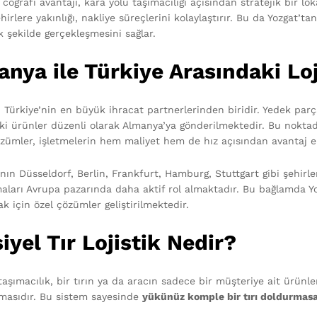
 coğrafi avantajı, kara yolu taşımacılığı açısından stratejik bir lo
irlere yakınlığı, nakliye süreçlerini kolaylaştırır. Bu da Yozgat’ta
 şekilde gerçekleşmesini sağlar.
nya ile Türkiye Arasındaki Loj
 Türkiye’nin en büyük ihracat partnerlerinden biridir. Yedek parça
ki ürünler düzenli olarak Almanya’ya gönderilmektedir. Bu nokt
zümler, işletmelerin hem maliyet hem de hız açısından avantaj el
nın Düsseldorf, Berlin, Frankfurt, Hamburg, Stuttgart gibi şehirle
aları Avrupa pazarında daha aktif rol almaktadır. Bu bağlamda Yozg
k için özel çözümler geliştirilmektedir.
iyel Tır Lojistik Nedir?
taşımacılık, bir tırın ya da aracın sadece bir müşteriye ait ürünlerl
masıdır. Bu sistem sayesinde
yükünüz komple bir tırı doldurmasa