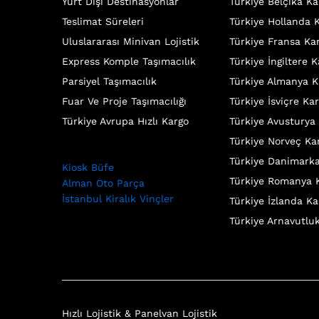
Yurt Dışı Destinasyonlar
Türkiye Belçika Ka
Teslimat Süreleri
Türkiye Hollanda 
Uluslararası Minivan Lojistik
Türkiye Fransa Ka
Express Komple Taşımacılık
Türkiye İngiltere 
Parsiyel Taşımacılık
Türkiye Almanya K
Fuar Ve Proje Taşımacılığı
Türkiye İsviçre Ka
Türkiye Avrupa Hızlı Kargo
Türkiye Avusturya
Türkiye Norveç Ka
Türkiye Danimark
Kiosk Büfe
Türkiye Romanya 
Alman Oto Parça
İstanbul Kiralık Vinçler
Türkiye İzlanda Ka
Türkiye Arnavutlu
Hızlı Lojistik & Panelvan Lojistik