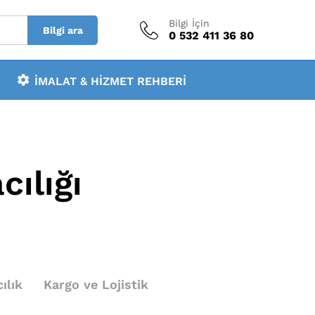
Bilgi İçin
Bilgi ara
0 532 411 36 80
İMALAT & HIZMET REHBERI
cılığı
ılık
Kargo ve Lojistik