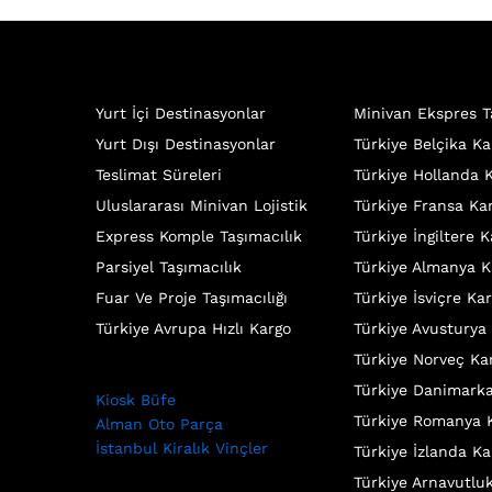
Yurt İçi Destinasyonlar
Minivan Ekspres T
Yurt Dışı Destinasyonlar
Türkiye Belçika Ka
Teslimat Süreleri
Türkiye Hollanda 
Uluslararası Minivan Lojistik
Türkiye Fransa Ka
Express Komple Taşımacılık
Türkiye İngiltere 
Parsiyel Taşımacılık
Türkiye Almanya K
Fuar Ve Proje Taşımacılığı
Türkiye İsviçre Ka
Türkiye Avrupa Hızlı Kargo
Türkiye Avusturya
Türkiye Norveç Ka
Türkiye Danimark
Kiosk Büfe
Türkiye Romanya 
Alman Oto Parça
İstanbul Kiralık Vinçler
Türkiye İzlanda Ka
Türkiye Arnavutlu