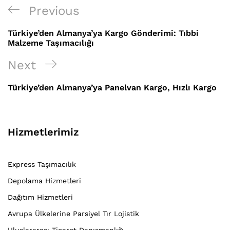
Yazı
Previous
Previous
gezinmesi
Post
Türkiye’den Almanya’ya Kargo Gönderimi: Tıbbi
Malzeme Taşımacılığı
Next
Next
Post
Türkiye’den Almanya’ya Panelvan Kargo, Hızlı Kargo
Hizmetlerimiz
Express Taşımacılık
Depolama Hizmetleri
Dağıtım Hizmetleri
Avrupa Ülkelerine Parsiyel Tır Lojistik
Uluslararası Ticaret Danışmanlığı