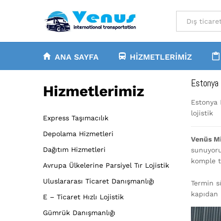
All
ANA SAYFA
HIZMETLERIMIZ
Estonya 
Hizmetlerimiz
Estonya M
lojistik
Express Taşımacılık
Depolama Hizmetleri
Venüs Mi
Dağıtım Hizmetleri
sunuyoru
komple t
Avrupa Ülkelerine Parsiyel Tır Lojistik
Uluslararası Ticaret Danışmanlığı
Termin s
kapıdan 
E – Ticaret Hızlı Lojistik
Gümrük Danışmanlığı