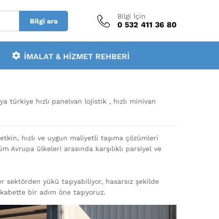
Bilgi İçin
Bilgi ara
0 532 411 36 80
İMALAT & HIZMET REHBERI
a türkiye hızlı panelvan lojistik , hızlı minivan
etkin, hızlı ve uygun maliyetli taşıma çözümleri
m Avrupa ülkeleri arasında karşılıklı parsiyel ve
r sektörden yükü taşıyabiliyor, hasarsız şekilde
ekabette bir adım öne taşıyoruz.