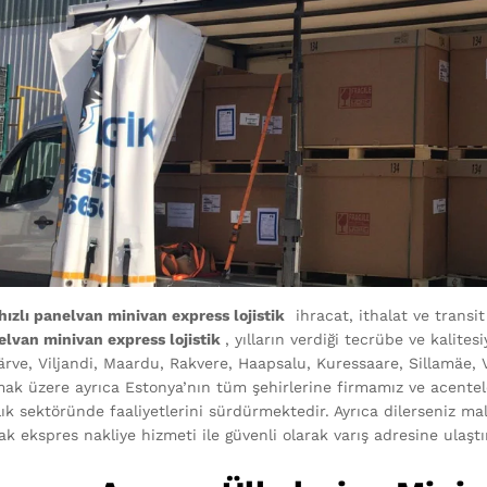
hızlı panelvan minivan express lojistik
ihracat, ithalat ve transi
nelvan minivan express lojistik
, yılların verdiği tecrübe ve kalites
rve, Viljandi, Maardu, Rakvere, Haapsalu, Kuressaare, Sillamäe, Va
mak üzere ayrıca Estonya’nın tüm şehirlerine firmamız ve acentel
lık sektöründe faaliyetlerini sürdürmektedir. Ayrıca dilerseniz m
rak ekspres nakliye hizmeti ile güvenli olarak varış adresine ulaştı