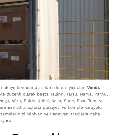
t nakliye konusunda sektörde en iyisi olan
Venüs
iyle düzenli olarak başta Tallinn, Tartu, Narva, Pärnu,
lga, Võru, Paide, Jõhvi, Keila, Saue, Elva, Tapa ve
erimize ait araçlarla parsiyel ve komple karayolu
alzemelerinizi Minivan ve Panelvan araçlarla daha
rıyoruz.