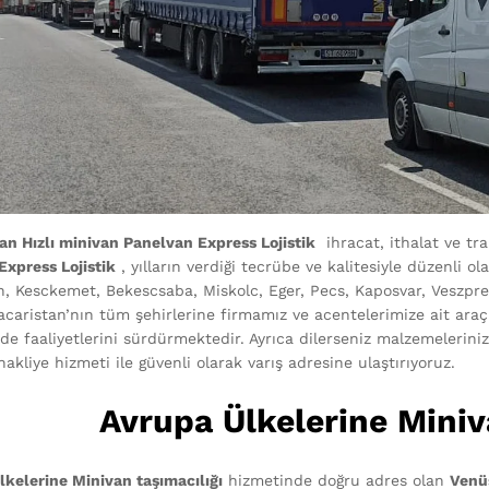
an Hızlı minivan Panelvan Express Lojistik
ihracat, ithalat ve tr
Express Lojistik
, yılların verdiği tecrübe ve kalitesiyle düzenli 
, Kesckemet, Bekescsaba, Miskolc, Eger, Pecs, Kaposvar, Veszpr
acaristan’nın tüm şehirlerine firmamız ve acentelerimize ait araç
de faaliyetlerini sürdürmektedir. Ayrıca dilerseniz malzemeleriniz
akliye hizmeti ile güvenli olarak varış adresine ulaştırıyoruz.
Avrupa Ülkelerine Miniv
lkelerine Minivan taşımacılığı
hizmetinde doğru adres olan
Venü