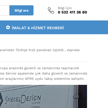
Bilgi İçin
Bilgi ara
0 532 411 36 80
İMALAT & HIZMET REHBERI
caristan Türkiye hızlı panelvan lojisitk , express
Avrupa arasında güvenli ve zamanında taşımacılık
ess Servisi sayesinde çok daha güvenli ve zamanında
üm araçlarımız GPRS uydu takip sistemine sahiptir.