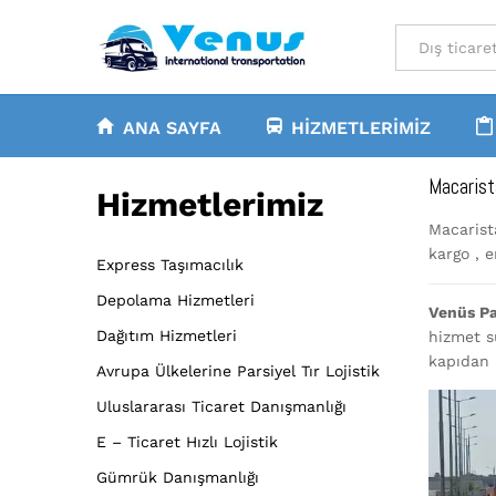
All
ANA SAYFA
HIZMETLERIMIZ
Macarist
Hizmetlerimiz
Macarista
kargo , e
Express Taşımacılık
Depolama Hizmetleri
Venüs Pa
Dağıtım Hizmetleri
hizmet s
kapıdan 
Avrupa Ülkelerine Parsiyel Tır Lojistik
Uluslararası Ticaret Danışmanlığı
E – Ticaret Hızlı Lojistik
Gümrük Danışmanlığı