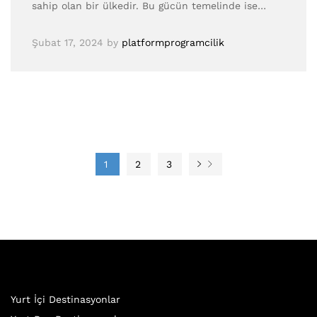
sahip olan bir ülkedir. Bu gücün temelinde ise…
Şubat 17, 2024
by
platformprogramcilik
1
2
3
Yurt İçi Destinasyonlar