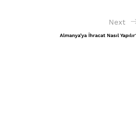
Next
Next
Post
Almanya’ya İhracat Nasıl Yapılır