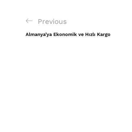
Yazı
Previous
Previous
gezinmesi
Post
Almanya’ya Ekonomik ve Hızlı Kargo