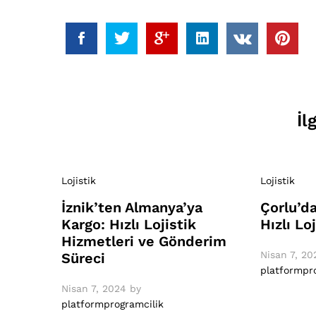
İl
Lojistik
Lojistik
İznik’ten Almanya’ya
Çorlu’d
Kargo: Hızlı Lojistik
Hızlı Lo
Hizmetleri ve Gönderim
Nisan 7, 20
Süreci
platformpr
Nisan 7, 2024
by
platformprogramcilik