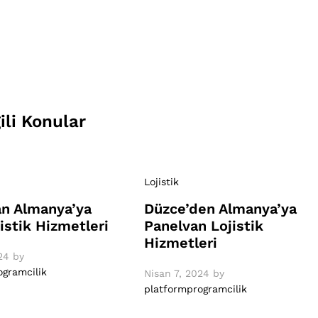
gili Konular
Lojistik
an Almanya’ya
Düzce’den Almanya’ya
jistik Hizmetleri
Panelvan Lojistik
Hizmetleri
24
by
ogramcilik
Nisan 7, 2024
by
platformprogramcilik