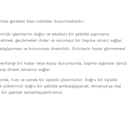
lmesi gereken bazı noktalar bulunmaktadır:
rük işlemlerini doğru ve eksiksiz bir şekilde yapmanız
tmek, gecikmeleri önler ve sorunsuz bir taşıma süreci sağlar.
balajlanması ve korunması önemlidir. Ürünlerin hasar görmemesi
erhangi bir hasar veya kayıp durumunda, taşıma sigortası işinizi
arşı önlem almanızı sağlar.
mik, hızlı ve esnek bir lojistik çözümüdür. Doğru bir lojistik
e yüklerinizi doğru bir şekilde ambalajlayarak, Almanya’ya mal
bir şekilde tamamlayabilirsiniz.