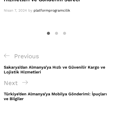
Nisan 7, 2024
by
platformprogramcilik
Yazı
Previous
Previous
gezinmesi
Post
Sakarya’dan Almanya’ya Hızlı ve Güvenilir Kargo ve
Lojistik Hizmetleri
Next
Next
Post
Türkiye’den Almanya’ya Mobilya Gönderimi: İpuçları
ve Bilgiler