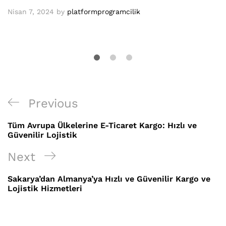
Nisan 7, 2024
by
platformprogramcilik
Yazı
Previous
Previous
gezinmesi
Post
Tüm Avrupa Ülkelerine E-Ticaret Kargo: Hızlı ve
Güvenilir Lojistik
Next
Next
Post
Sakarya’dan Almanya’ya Hızlı ve Güvenilir Kargo ve
Lojistik Hizmetleri