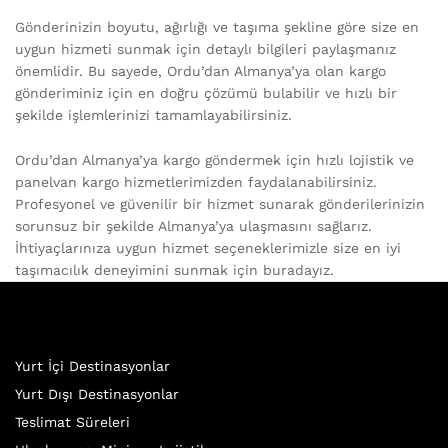
Gönderinizin boyutu, ağırlığı ve taşıma şekline göre size en
uygun hizmeti sunmak için detaylı bilgileri paylaşmanız
önemlidir. Bu sayede, Ordu’dan Almanya’ya olan kargo
gönderiminiz için en doğru çözümü bulabilir ve hızlı bir
şekilde işlemlerinizi tamamlayabilirsiniz.
Ordu’dan Almanya’ya kargo göndermek için hızlı lojistik ve
panelvan kargo hizmetlerimizden faydalanabilirsiniz.
Profesyonel ve güvenilir bir hizmet sunarak gönderilerinizin
sorunsuz bir şekilde Almanya’ya ulaşmasını sağlarız.
İhtiyaçlarınıza uygun hizmet seçeneklerimizle size en iyi
taşımacılık deneyimini sunmak için buradayız.
Yurt İçi Destinasyonlar
Yurt Dışı Destinasyonlar
Teslimat Süreleri