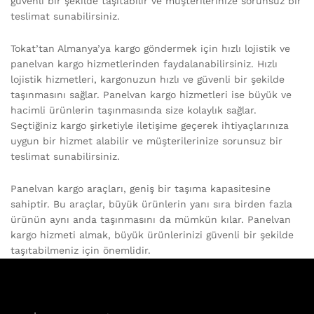
güvenli bir şekilde taşıtabilir ve müşterilerinize sorunsuz bir
teslimat sunabilirsiniz.
Tokat’tan Almanya’ya kargo göndermek için hızlı lojistik ve
panelvan kargo hizmetlerinden faydalanabilirsiniz. Hızlı
lojistik hizmetleri, kargonuzun hızlı ve güvenli bir şekilde
taşınmasını sağlar. Panelvan kargo hizmetleri ise büyük ve
hacimli ürünlerin taşınmasında size kolaylık sağlar.
Seçtiğiniz kargo şirketiyle iletişime geçerek ihtiyaçlarınıza
uygun bir hizmet alabilir ve müşterilerinize sorunsuz bir
teslimat sunabilirsiniz.
Panelvan kargo araçları, geniş bir taşıma kapasitesine
sahiptir. Bu araçlar, büyük ürünlerin yanı sıra birden fazla
ürünün aynı anda taşınmasını da mümkün kılar. Panelvan
kargo hizmeti almak, büyük ürünlerinizi güvenli bir şekilde
taşıtabilmeniz için önemlidir.