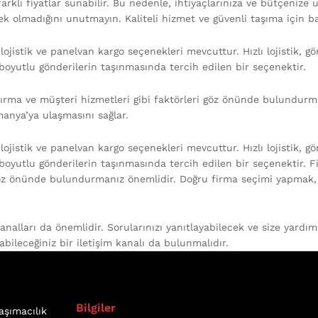
 farklı fiyatlar sunabilir. Bu nedenle, ihtiyaçlarınıza ve bütçenize
k olmadığını unutmayın. Kaliteli hizmet ve güvenli taşıma için b
jistik ve panelvan kargo seçenekleri mevcuttur. Hızlı lojistik, gön
boyutlu gönderilerin taşınmasında tercih edilen bir seçenektir.
ırma ve müşteri hizmetleri gibi faktörleri göz önünde bulundurm
manya’ya ulaşmasını sağlar.
jistik ve panelvan kargo seçenekleri mevcuttur. Hızlı lojistik, gön
 boyutlu gönderilerin taşınmasında tercih edilen bir seçenektir.
 göz önünde bulundurmanız önemlidir. Doğru firma seçimi yapmak, 
analları da önemlidir. Sorularınızı yanıtlayabilecek ve size yardı
abileceğiniz bir iletişim kanalı da bulunmalıdır.
Bilgiler
aşımacılık