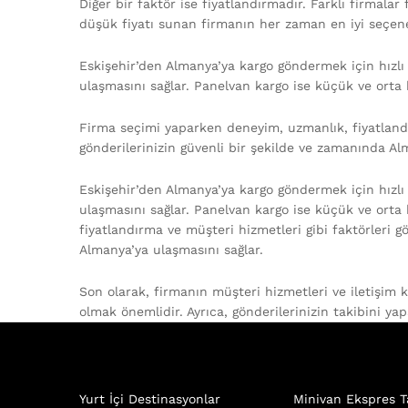
Diğer bir faktör ise fiyatlandırmadır. Farklı firmalar
düşük fiyatı sunan firmanın her zaman en iyi seçene
Eskişehir’den Almanya’ya kargo göndermek için hızlı lo
ulaşmasını sağlar. Panelvan kargo ise küçük ve orta 
Firma seçimi yaparken deneyim, uzmanlık, fiyatland
gönderilerinizin güvenli bir şekilde ve zamanında Al
Eskişehir’den Almanya’ya kargo göndermek için hızlı lo
ulaşmasını sağlar. Panelvan kargo ise küçük ve orta
fiyatlandırma ve müşteri hizmetleri gibi faktörleri
Almanya’ya ulaşmasını sağlar.
Son olarak, firmanın müşteri hizmetleri ve iletişim k
olmak önemlidir. Ayrıca, gönderilerinizin takibini yap
Yurt İçi Destinasyonlar
Minivan Ekspres T