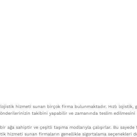
jistik hizmeti sunan birçok firma bulunmaktadır. Hızlı lojistik, gö
derilerinizin takibini yapabilir ve zamanında teslim edilmesini s
 bir ağa sahiptir ve çeşitli taşıma modlarıyla çalışırlar. Bu sayede 
lojistik hizmeti sunan firmaların genellikle sigortalama seçenekler