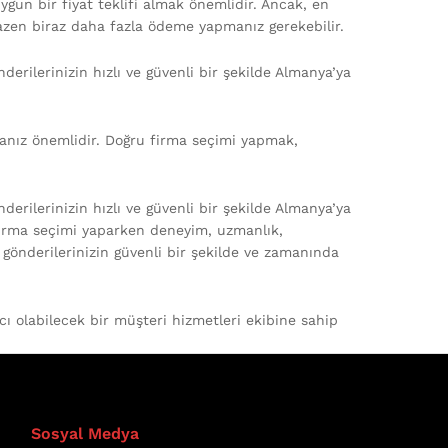
 uygun bir fiyat teklifi almak önemlidir. Ancak, en
azen biraz daha fazla ödeme yapmanız gerekebilir.
derilerinizin hızlı ve güvenli bir şekilde Almanya’ya
anız önemlidir. Doğru firma seçimi yapmak,
derilerinizin hızlı ve güvenli bir şekilde Almanya’ya
 Firma seçimi yaparken deneyim, uzmanlık,
gönderilerinizin güvenli bir şekilde ve zamanında
mcı olabilecek bir müşteri hizmetleri ekibine sahip
Sosyal Medya