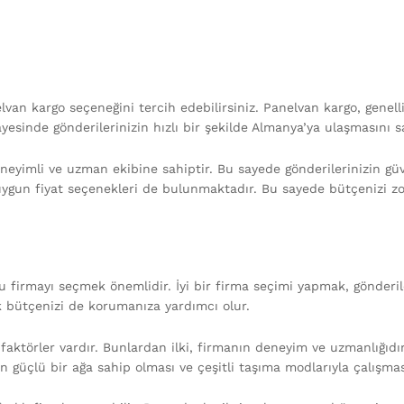
an kargo seçeneğini tercih edebilirsiniz. Panelvan kargo, genell
esinde gönderilerinizin hızlı bir şekilde Almanya’ya ulaşmasını sağ
eyimli ve uzman ekibine sahiptir. Bu sayede gönderilerinizin güven
uygun fiyat seçenekleri de bulunmaktadır. Bu sayede bütçenizi zo
 firmayı seçmek önemlidir. İyi bir firma seçimi yapmak, gönderil
k bütçenizi de korumanıza yardımcı olur.
ktörler vardır. Bunlardan ilki, firmanın deneyim ve uzmanlığıdır
nın güçlü bir ağa sahip olması ve çeşitli taşıma modlarıyla çalışma