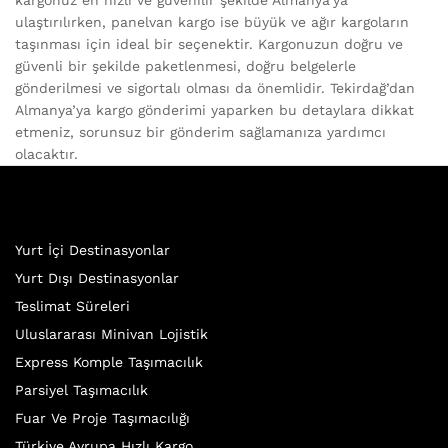
ulaştırılırken, panelvan kargo ise büyük ve ağır kargoların
taşınması için ideal bir seçenektir. Kargonuzun doğru ve
güvenli bir şekilde paketlenmesi, doğru belgelerle
gönderilmesi ve sigortalı olması da önemlidir. Tekirdağ’dan
Almanya’ya kargo gönderimi yaparken bu detaylara dikkat
etmeniz, sorunsuz bir gönderim sağlamanıza yardımcı
olacaktır.
Yurt İçi Destinasyonlar
Yurt Dışı Destinasyonlar
Teslimat Süreleri
Uluslararası Minivan Lojistik
Express Komple Taşımacılık
Parsiyel Taşımacılık
Fuar Ve Proje Taşımacılığı
Türkiye Avrupa Hızlı Kargo