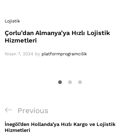
Lojistik
Çorlu’dan Almanya’ya Hızlı Lojistik
Hizmetleri
Nisan 7, 2024
by
platformprogramcilik
Yazı
Previous
Previous
gezinmesi
Post
İnegöl’den Hollanda’ya Hızlı Kargo ve Lojistik
Hizmetleri