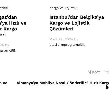
tleri
Kargo ve Lojistik
gaz’dan
İstanbul’dan Belçika’ya
’ya Hızlı ve
Kargo ve Lojistik
ir Kargo
Çözümleri
eri
Mart 29, 2024
by
platformprogramcilik
024
by
ogramcilik
Next
Next
Post
o ve
Almanya’ya Mobilya Nasıl Gönderilir? Hızlı Karg
İl