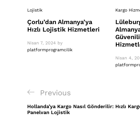
Lojistik
Kargo Hizme
Çorlu’dan Almanya’ya
Lülebur
Hızlı Lojistik Hizmetleri
Almanya
Güvenil
Nisan 7, 2024
by
Hizmetl
platformprogramcilik
Nisan 4, 2
platformpr
Yazı
Previous
Previous
gezinmesi
Post
Hollanda’ya Kargo Nasıl Gönderilir: Hızlı Karg
Panelvan Lojistik