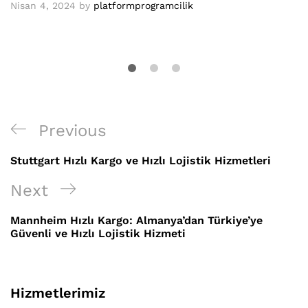
Nisan 4, 2024
by
platformprogramcilik
Yazı
Previous
Previous
gezinmesi
Post
Stuttgart Hızlı Kargo ve Hızlı Lojistik Hizmetleri
Next
Next
Post
Mannheim Hızlı Kargo: Almanya’dan Türkiye’ye
Güvenli ve Hızlı Lojistik Hizmeti
Hizmetlerimiz