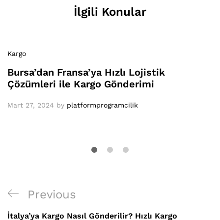
İlgili Konular
Kargo
Bursa’dan Fransa’ya Hızlı Lojistik
Çözümleri ile Kargo Gönderimi
Mart 27, 2024
by
platformprogramcilik
Yazı
Previous
Previous
gezinmesi
Post
İtalya’ya Kargo Nasıl Gönderilir? Hızlı Kargo