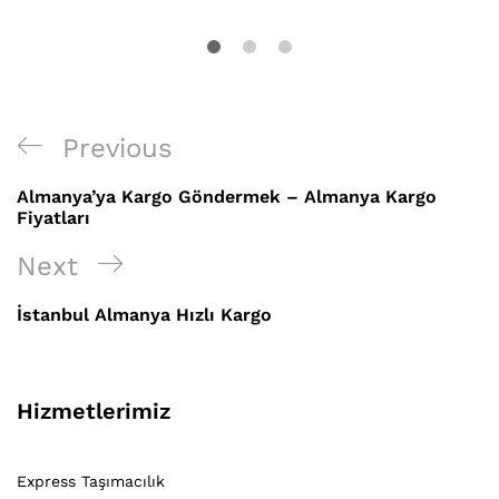
Yazı
Previous
Previous
gezinmesi
Post
Almanya’ya Kargo Göndermek – Almanya Kargo
Fiyatları
Next
Next
Post
İstanbul Almanya Hızlı Kargo
Hizmetlerimiz
Express Taşımacılık