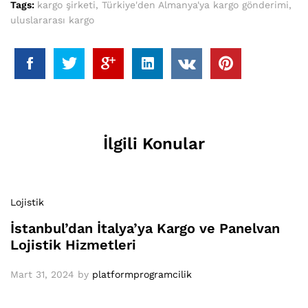
Tags:
kargo şirketi
,
Türkiye'den Almanya'ya kargo gönderimi
,
uluslararası kargo
İlgili Konular
Lojistik
İstanbul’dan İtalya’ya Kargo ve Panelvan
Lojistik Hizmetleri
Mart 31, 2024
by
platformprogramcilik